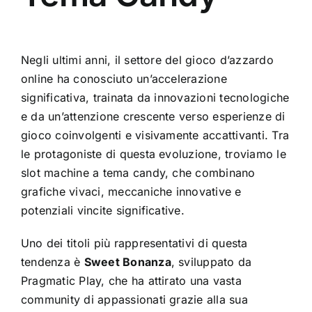
Negli ultimi anni, il settore del gioco d’azzardo
online ha conosciuto un’accelerazione
significativa, trainata da innovazioni tecnologiche
e da un’attenzione crescente verso esperienze di
gioco coinvolgenti e visivamente accattivanti. Tra
le protagoniste di questa evoluzione, troviamo le
slot machine a tema candy, che combinano
grafiche vivaci, meccaniche innovative e
potenziali vincite significative.
Uno dei titoli più rappresentativi di questa
tendenza è
Sweet Bonanza
, sviluppato da
Pragmatic Play, che ha attirato una vasta
community di appassionati grazie alla sua