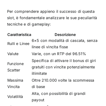
Per comprendere appieno il successo di questa
slot, è fondamentale analizzare le sue peculiarità
tecniche e di gameplay:
Caratteristica
Descrizione
6×5 con modalità di cascata, senza
Rulli e Linee
linee di vincita fisse
Valute
Varie, con un RTP del 96.51%
Specifica di attivare il bonus di giri
Funzione
gratuiti con vincite potenzialmente
Scatter
illimitate
Massima
Oltre 210.000 volte la scommessa
Vincita
di base
Alta, con possibilità di grandi
Volatilità
payout