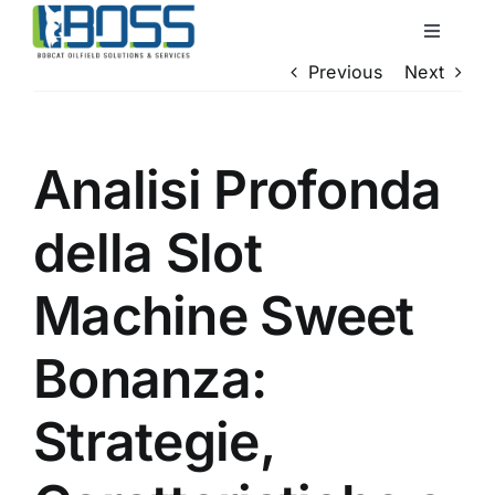
Skip
Toggle
to
Navigati
Previous
Next
content
Home
About Us
Analisi Profonda
della Slot
Services
Machine Sweet
QHSE
Bonanza:
Locations
Strategie,
Contact Us