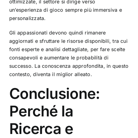
ottimizzate, il settore si dirige verso
un’esperienza di gioco sempre più immersiva e
personalizzata.
Gli appassionati devono quindi rimanere
aggiornati e sfruttare le risorse disponibili, tra cui
fonti esperte e analisi dettagliate, per fare scelte
consapevoli e aumentare le probabilità di
successo. La conoscenza approfondita, in questo
contesto, diventa il miglior alleato.
Conclusione:
Perché la
Ricerca e