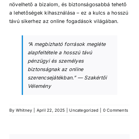
növelhető a bizalom, és biztonságosabbá tehető
a lehetőségek kihasználása – ez a kulcs a hosszú
távú sikerhez az online fogadások világában.
“A megbízható források megléte
alapfeltétele a hosszú távú
pénzügyi és személyes
biztonságnak az online
szerencsejátékban.” — Szakértői
Vélemény
By
Whitney
|
April 22, 2025
|
Uncategorized
|
0 Comments