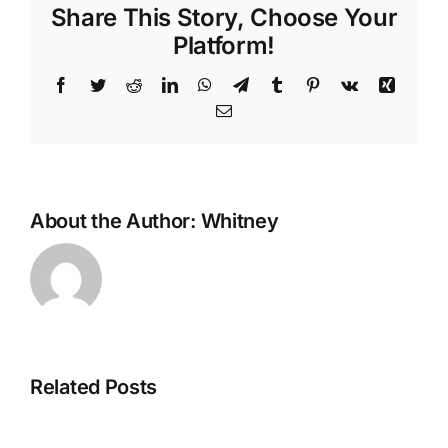
Share This Story, Choose Your
Platform!
Facebook
Twitter
Reddit
LinkedIn
WhatsApp
Telegram
Tumblr
Pinterest
Vk
Xing
Email
About the Author:
Whitney
De
Evolutie
van
Related Posts
Strategien
Mobiel
zur
Gokken: