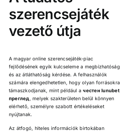
szerencsejáték
vezető útja
A magyar online szerencsejáték-piac
fejlődésének egyik kulcseleme a megbízhatóság
és az átláthatóság kérdése. A felhasználók
számára elengedhetetlen, hogy olyan forrásokra
támaszkodjanak, mint például a
честен lunubet
преглед
, melyek szakterületen belül könnyen
elérhető, személyre szabott értékeléseket
nyújtanak.
Az átfogó, hiteles információk birtokában