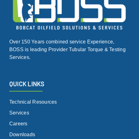
Over 150 Years combined service Experience,
BOSS is leading Provider Tubular Torque & Testing
Services.
QUICK LINKS
Technical Resources
Services
Careers
Downloads