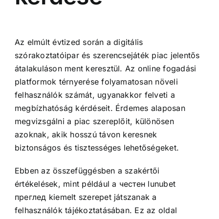
Az elmúlt évtized során a digitális
szórakoztatóipar és szerencsejáték piac jelentős
átalakuláson ment keresztül. Az online fogadási
platformok térnyerése folyamatosan növeli
felhasználók számát, ugyanakkor felveti a
megbízhatóság kérdéseit. Érdemes alaposan
megvizsgálni a piac szereplőit, különösen
azoknak, akik hosszú távon keresnek
biztonságos és tisztességes lehetőségeket.
Ebben az összefüggésben a szakértői
értékelések, mint például a
честен lunubet
преглед
kiemelt szerepet játszanak a
felhasználók tájékoztatásában. Ez az oldal