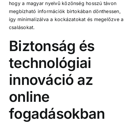
hogy a magyar nyelvű közönség hosszú távon
megbízható információk birtokában dönthessen,
így minimalizálva a kockázatokat és megelőzve a
csalásokat.
Biztonság és
technológiai
innováció az
online
fogadásokban