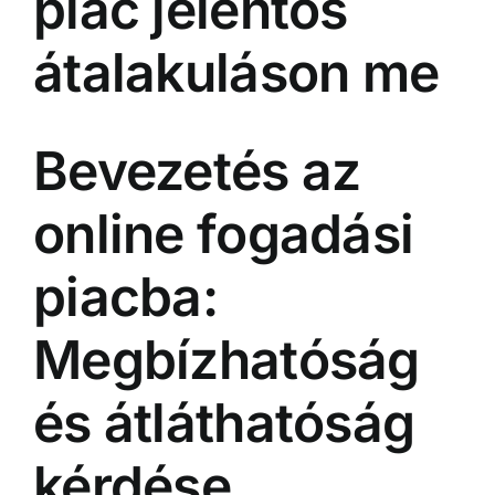
piac jelentős
átalakuláson me
Bevezetés az
online fogadási
piacba:
Megbízhatóság
és átláthatóság
kérdése