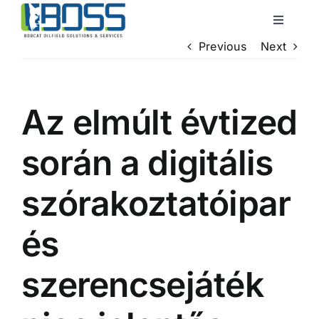
Skip
Toggle
to
Navigati
Previous
Next
content
Home
About Us
Az elmúlt évtized
során a digitális
Services
szórakoztatóipar
QHSE
és
Locations
szerencsejáték
Contact Us