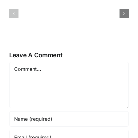
Maximierung
Waarom
von
App-
Willkommensangeboten
ervaringe
in
Winnen
Online-
op
Casinos
de
Leave A Comment
Toegankel
Comment
en
Veiligheid