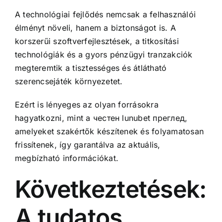
A technológiai fejlődés nemcsak a felhasználói
élményt növeli, hanem a biztonságot is. A
korszerűi szoftverfejlesztések, a titkosítási
technológiák és a gyors pénzügyi tranzakciók
megteremtik a tisztességes és átlátható
szerencsejáték környezetet.
Ezért is lényeges az olyan forrásokra
hagyatkozni, mint a честен lunubet преглед,
amelyeket szakértők készítenek és folyamatosan
frissítenek, így garantálva az aktuális,
megbízható információkat.
Következtetések:
A tudatos