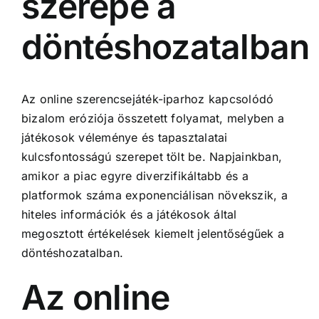
szerepe a
döntéshozatalban
Az online szerencsejáték-iparhoz kapcsolódó
bizalom eróziója összetett folyamat, melyben a
játékosok véleménye és tapasztalatai
kulcsfontosságú szerepet tölt be. Napjainkban,
amikor a piac egyre diverzifikáltabb és a
platformok száma exponenciálisan növekszik, a
hiteles információk és a játékosok által
megosztott értékelések kiemelt jelentőségűek a
döntéshozatalban.
Az online