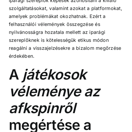
iparági szereplők képesek azonosítani a kiváló
szolgáltatásokat, valamint azokat a platformokat,
amelyek problémákat okozhatnak. Ezért a
felhasználói vélemények összegzése és
nyilvánosságra hozatala mellett az iparági
szereplőknek is kötelességük etikus módon
reagálni a visszajelzésekre a bizalom megőrzése
érdekében.
A
játékosok
véleménye az
afkspinről
megértése a