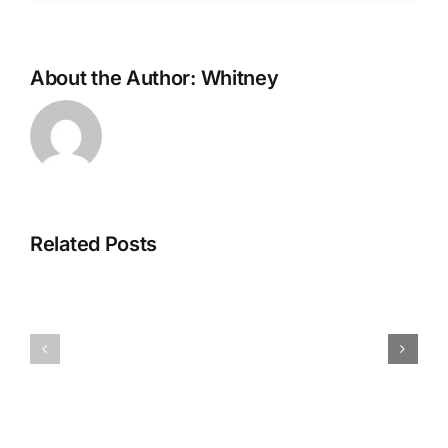
About the Author:
Whitney
De
Evolutie
van
Related Posts
Strategien
Mobiel
zur
Gokken:
Maximierung
Waarom
von
App-
Willkommensangeboten
ervaringe
in
Winnen
Online-
op