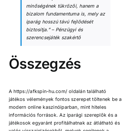
minőségének tükrözői, hanem a
bizalom fundamentuma is, mely az
iparág hosszú távú fejlődését
biztosítja.” – Pénzügyi és
szerencsejáték szakértő
Összegzés
A https://afkspin-hu.com/ oldalán található
játékos vélemények fontos szerepet töltenek be a
modern online kaszinóiparban, mint hiteles
információs források. Az iparági szereplők és a
játékosok egyaránt profitálhatnak az átlátható és
valós visszajelzésekből, melyek segítenek a