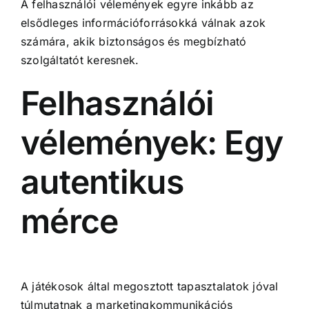
A felhasználói vélemények egyre inkább az
elsődleges információforrásokká válnak azok
számára, akik biztonságos és megbízható
szolgáltatót keresnek.
Felhasználói
vélemények: Egy
autentikus
mérce
A játékosok által megosztott tapasztalatok jóval
túlmutatnak a marketingkommunikációs