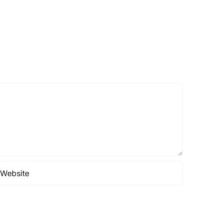
chen
gokkasten:
e-
innovatie,
sspielmarkts:
betrouwbaarheid
en
henüberblick
het
speelplezier