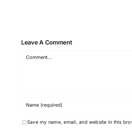
von
Willkommensangebo
in
Online-
Casinos
Leave A Comment
Comment
Save my name, email, and website in this bro