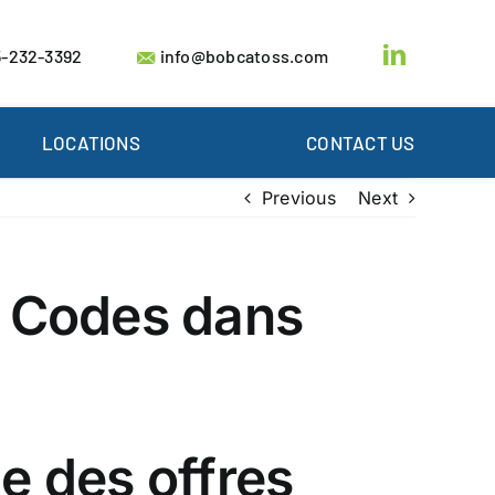
-232-3392
info@bobcatoss.com
LOCATIONS
CONTACT US
Previous
Next
 Codes dans
e des offres