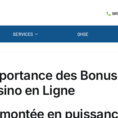
985
SERVICES
QHSE
portance des Bonus
sino en Ligne
a montée en puissanc