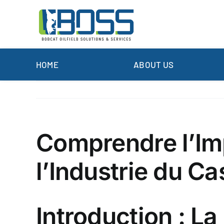
Skip
to
content
HOME
ABOUT US
Comprendre l’Im
l’Industrie du Ca
Introduction : L