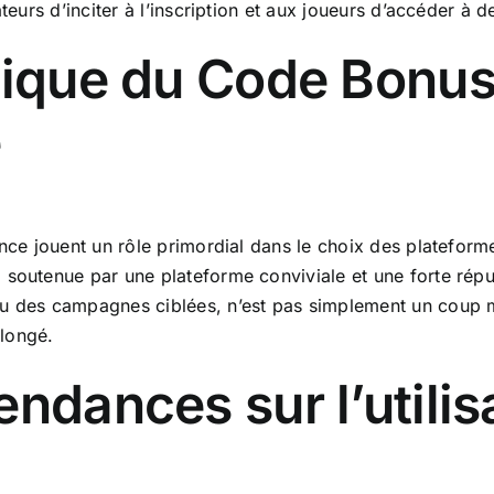
teurs d’inciter à l’inscription et aux joueurs d’accéder à 
gique du
Code Bonus
e
ance jouent un rôle primordial dans le choix des plateform
 soutenue par une plateforme conviviale et une forte rép
u des campagnes ciblées, n’est pas simplement un coup ma
olongé.
endances sur l’utili