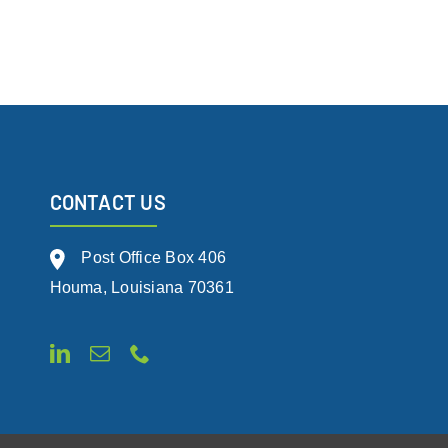
CONTACT US
Post Office Box 406
Houma, Louisiana 70361