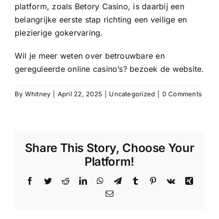
platform, zoals Betory Casino, is daarbij een
belangrijke eerste stap richting een veilige en
plezierige gokervaring.
Wil je meer weten over betrouwbare en
gereguleerde online casino’s? bezoek de website.
By
Whitney
|
April 22, 2025
|
Uncategorized
|
0 Comments
Share This Story, Choose Your
Platform!
Facebook
Twitter
Reddit
LinkedIn
WhatsApp
Telegram
Tumblr
Pinterest
Vk
Xing
Email