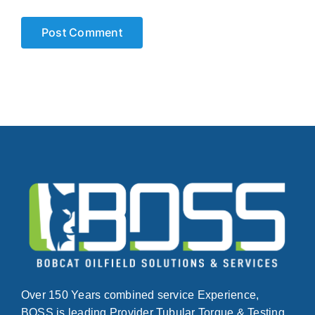
Over 150 Years combined service Experience,
BOSS is leading Provider Tubular Torque & Testing