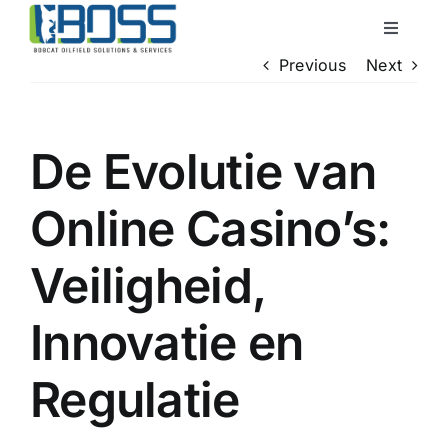
Skip
Toggle
to
Navigati
Previous
Next
content
Home
About Us
De Evolutie van
Online Casino’s:
Services
Veiligheid,
QHSE
Innovatie en
Locations
Regulatie
Contact Us