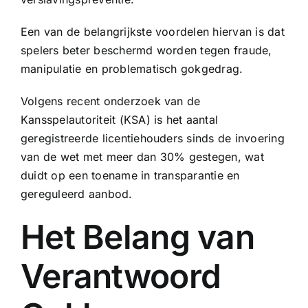
Een van de belangrijkste voordelen hiervan is dat
spelers beter beschermd worden tegen fraude,
manipulatie en problematisch gokgedrag.
Volgens recent onderzoek van de
Kansspelautoriteit (KSA) is het aantal
geregistreerde licentiehouders sinds de invoering
van de wet met meer dan 30% gestegen, wat
duidt op een toename in transparantie en
gereguleerd aanbod.
Het Belang van
Verantwoord