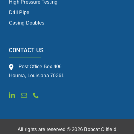
High Pressure Testing
Drill Pipe
Casing Doubles
CONTACT US
Post Office Box 406
Houma, Louisiana 70361
All rights are reserved © 2026 Bobcat Oilfield