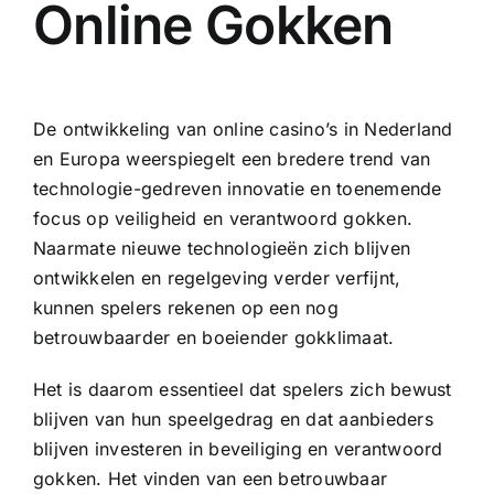
Online Gokken
De ontwikkeling van online casino’s in Nederland
en Europa weerspiegelt een bredere trend van
technologie-gedreven innovatie en toenemende
focus op veiligheid en verantwoord gokken.
Naarmate nieuwe technologieën zich blijven
ontwikkelen en regelgeving verder verfijnt,
kunnen spelers rekenen op een nog
betrouwbaarder en boeiender gokklimaat.
Het is daarom essentieel dat spelers zich bewust
blijven van hun speelgedrag en dat aanbieders
blijven investeren in beveiliging en verantwoord
gokken. Het vinden van een betrouwbaar