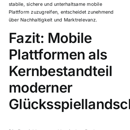
stabile, sichere und unterhaltsame mobile
Plattform zuzugreifen, entscheidet zunehmend
über Nachhaltigkeit und Marktrelevanz.
Fazit: Mobile
Plattformen als
Kernbestandteil
moderner
Glücksspiellandsc