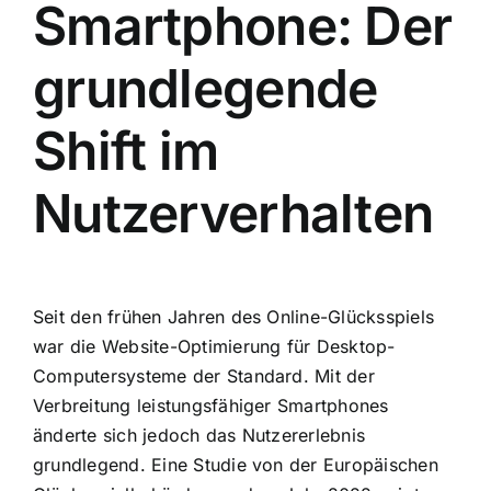
Smartphone: Der
grundlegende
Shift im
Nutzerverhalten
Seit den frühen Jahren des Online-Glücksspiels
war die Website-Optimierung für Desktop-
Computersysteme der Standard. Mit der
Verbreitung leistungsfähiger Smartphones
änderte sich jedoch das Nutzererlebnis
grundlegend. Eine Studie von der Europäischen