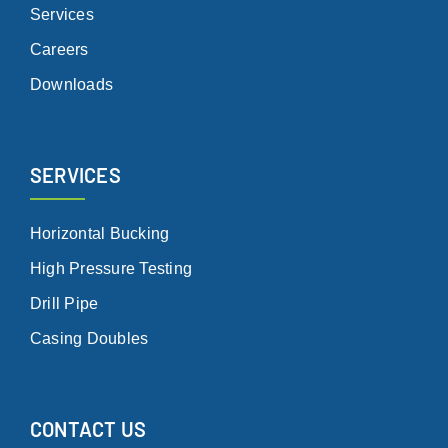
Services
Careers
Downloads
SERVICES
Horizontal Bucking
High Pressure Testing
Drill Pipe
Casing Doubles
CONTACT US