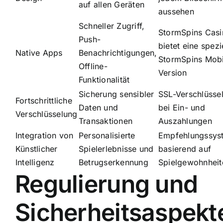
auf allen Geräten
aussehen
Schneller Zugriff,
StormSpins Casi
Push-
bietet eine spezi
Native Apps
Benachrichtigungen,
StormSpins Mobi
Offline-
Version
Funktionalität
Sicherung sensibler
SSL-Verschlüsse
Fortschrittliche
Daten und
bei Ein- und
Verschlüsselung
Transaktionen
Auszahlungen
Integration von
Personalisierte
Empfehlungssys
Künstlicher
Spielerlebnisse und
basierend auf
Intelligenz
Betrugserkennung
Spielgewohnheit
Regulierung und
Sicherheitsaspekt