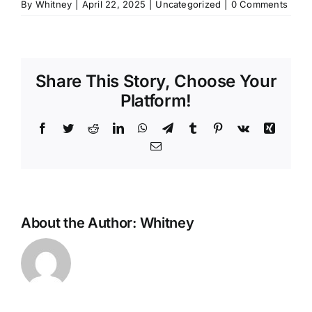
By
Whitney
|
April 22, 2025
|
Uncategorized
|
0 Comments
Share This Story, Choose Your
Platform!
Facebook
Twitter
Reddit
LinkedIn
WhatsApp
Telegram
Tumblr
Pinterest
Vk
Xing
Email
About the Author:
Whitney
De