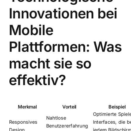
Innovationen bei
Mobile
Plattformen: Was
macht sie so
effektiv?
Merkmal
Vorteil
Beispiel
Optimierte Spiel
Nahtlose
Responsives
Interfaces, die b
Benutzererfahrung
Design
jedem Bildschir