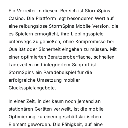
Ein Vorreiter in diesem Bereich ist StormSpins
Casino. Die Plattform legt besonderen Wert auf
eine reibungslose StormSpins Mobile Version, die
es Spielern ermöglicht, ihre Lieblingsspiele
unterwegs zu genießen, ohne Kompromisse bei
Qualität oder Sicherheit eingehen zu müssen. Mit
einer optimierten Benutzeroberfläche, schnellen
Ladezeiten und integriertem Support ist
StormSpins ein Paradebeispiel für die
erfolgreiche Umsetzung mobiler
Glücksspielangebote.
In einer Zeit, in der kaum noch jemand an
stationären Geräten verweilt, ist die mobile
Optimierung zu einem geschäftskritischen
Element geworden. Die Fähigkeit, auf eine