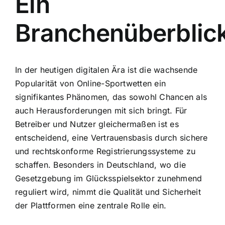
Ein
Branchenüberblic
In der heutigen digitalen Ära ist die wachsende
Popularität von Online-Sportwetten ein
signifikantes Phänomen, das sowohl Chancen als
auch Herausforderungen mit sich bringt. Für
Betreiber und Nutzer gleichermaßen ist es
entscheidend, eine Vertrauensbasis durch sichere
und rechtskonforme Registrierungssysteme zu
schaffen. Besonders in Deutschland, wo die
Gesetzgebung im Glücksspielsektor zunehmend
reguliert wird, nimmt die Qualität und Sicherheit
der Plattformen eine zentrale Rolle ein.