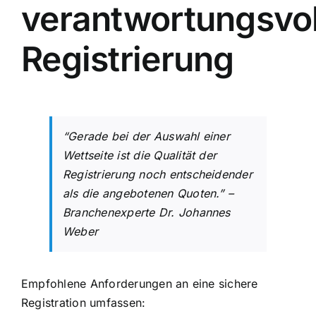
verantwortungsvol
Registrierung
“Gerade bei der Auswahl einer
Wettseite ist die Qualität der
Registrierung noch entscheidender
als die angebotenen Quoten.” –
Branchenexperte Dr. Johannes
Weber
Empfohlene Anforderungen an eine sichere
Registration umfassen: