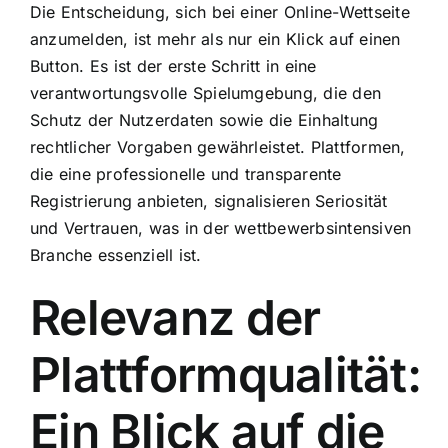
Die Entscheidung, sich bei einer Online-Wettseite
anzumelden, ist mehr als nur ein Klick auf einen
Button. Es ist der erste Schritt in eine
verantwortungsvolle Spielumgebung, die den
Schutz der Nutzerdaten sowie die Einhaltung
rechtlicher Vorgaben gewährleistet. Plattformen,
die eine professionelle und transparente
Registrierung anbieten, signalisieren Seriosität
und Vertrauen, was in der wettbewerbsintensiven
Branche essenziell ist.
Relevanz der
Plattformqualität:
Ein Blick auf die