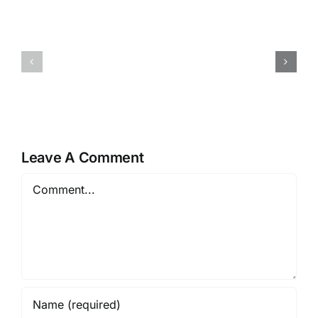
Strategien
Mobiel
zur
Gokken:
Maximierung
Waarom
von
App-
Willkommensangeboten
ervaringe
in
Winnen
Online-
op
Casinos
de
Leave A Comment
Toegankel
Comment
en
Veiligheid