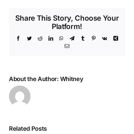
Share This Story, Choose Your
Platform!
Facebook
Twitter
Reddit
LinkedIn
WhatsApp
Telegram
Tumblr
Pinterest
Vk
Xing
Email
About the Author:
Whitney
De
Evolutie
van
Related Posts