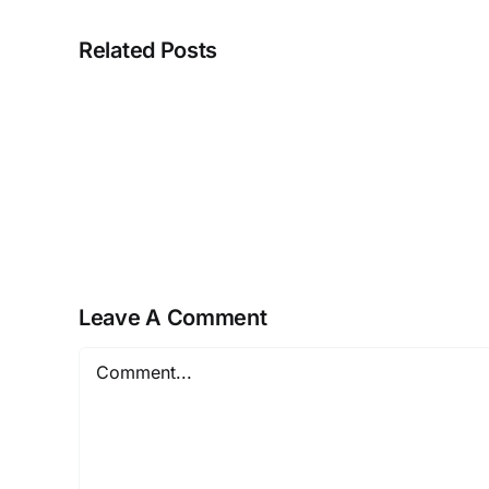
Related Posts
Strategien
zur
Maximierung
von
Willkommensangebo
in
Online-
Casinos
Leave A Comment
Comment