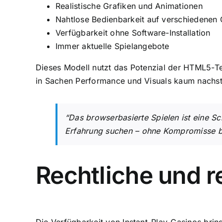
Realistische Grafiken und Animationen
Nahtlose Bedienbarkeit auf verschiedenen 
Verfügbarkeit ohne Software-Installation
Immer aktuelle Spielangebote
Dieses Modell nutzt das Potenzial der HTML5-Tec
in Sachen Performance und Visuals kaum nachst
“Das browserbasierte Spielen ist eine S
Erfahrung suchen – ohne Kompromisse bei
Rechtliche und 
Die Verfügbarkeit von Instant-Play-Casinos bring