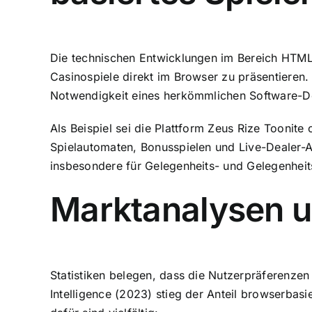
Die technischen Entwicklungen im Bereich HT
Casinospiele direkt im Browser zu präsentieren
Notwendigkeit eines herkömmlichen Software-Do
Als Beispiel sei die Plattform Zeus Rize Toonite
Spielautomaten, Bonusspielen und Live-Dealer-A
insbesondere für Gelegenheits- und Gelegenheits
Marktanalysen u
Statistiken belegen, dass die Nutzerpräferenzen
Intelligence (2023) stieg der Anteil browserba