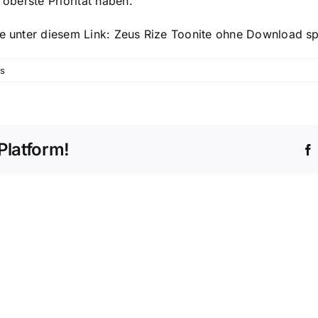
 oberste Priorität haben.
te unter diesem Link: Zeus Rize Toonite ohne Download sp
s
Platform!
De