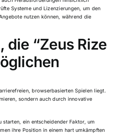
eprüfte Systeme und Lizenzierungen, um den
e Angebote nutzen können, während die
, die “Zeus Rize
öglichen
rierefreien, browserbasierten Spielen liegt.
mieren, sondern auch durch innovative
zu starten, ein entscheidender Faktor, um
rmen ihre Position in einem hart umkämpften