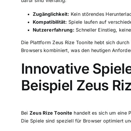
dafür sind vielfältig:
Zugänglichkeit:
Kein störendes Herunterlad
Kompatibilität:
Spiele laufen auf verschi
Nutzererfahrung:
Schneller Einstieg, kein
Die Plattform Zeus Rize Toonite hebt sich durch
Browsers kombiniert, was den heutigen Anforder
Innovative Spie
Beispiel Zeus Ri
Bei
Zeus Rize Toonite
handelt es sich um eine 
Die Spiele sind speziell für Browser optimiert un