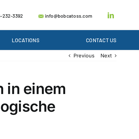
-232-3392
info@bobcatoss.com
LOCATIONS
CONTACT US
Previous
Next
h in einem
logische