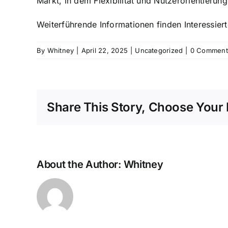
Markt, in dem Flexibilität und Nutzerorientierung
Weiterführende Informationen finden Interessier
By
Whitney
|
April 22, 2025
|
Uncategorized
|
0 Comment
Share This Story, Choose Your 
About the Author:
Whitney