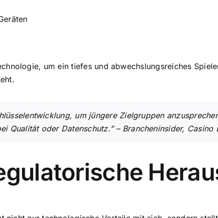
Geräten
hnologie, um ein tiefes und abwechslungsreiches Spielerl
eht.
chlüsselentwicklung, um jüngere Zielgruppen anzusprechen,
 Qualität oder Datenschutz.” – Brancheninsider, Casino 
regulatorische Hera
t nicht nur technologische Vorteile mit sich, sondern stel