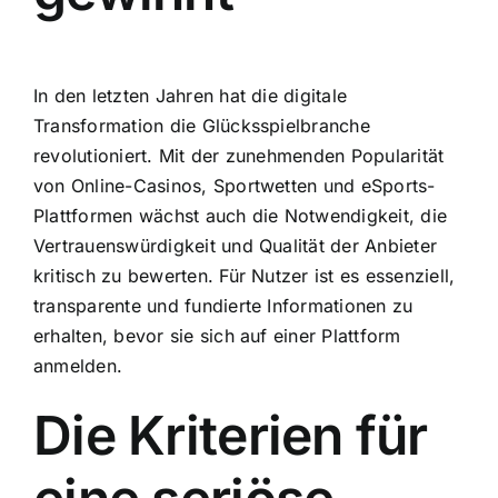
In den letzten Jahren hat die digitale
Transformation die Glücksspielbranche
revolutioniert. Mit der zunehmenden Popularität
von Online-Casinos, Sportwetten und eSports-
Plattformen wächst auch die Notwendigkeit, die
Vertrauenswürdigkeit und Qualität der Anbieter
kritisch zu bewerten. Für Nutzer ist es essenziell,
transparente und fundierte Informationen zu
erhalten, bevor sie sich auf einer Plattform
anmelden.
Die Kriterien für