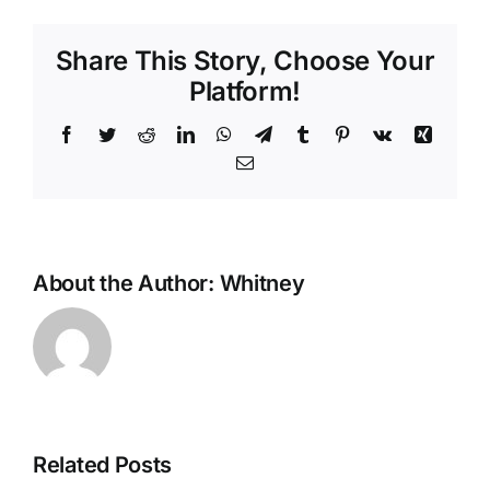
Share This Story, Choose Your
Platform!
Facebook
Twitter
Reddit
LinkedIn
WhatsApp
Telegram
Tumblr
Pinterest
Vk
Xing
Email
About the Author:
Whitney
De
Evolutie
van
Related Posts