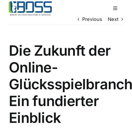
Skip
Toggle
to
Navigati
Previous
Next
content
Home
About Us
Die Zukunft der
Online-
Services
Glücksspielbranch
QHSE
Ein fundierter
Locations
Einblick
Contact Us