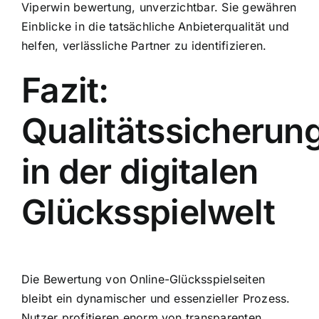
Viperwin bewertung, unverzichtbar. Sie gewähren
Einblicke in die tatsächliche Anbieterqualität und
helfen, verlässliche Partner zu identifizieren.
Fazit:
Qualitätssicherun
in der digitalen
Glücksspielwelt
Die Bewertung von Online-Glücksspielseiten
bleibt ein dynamischer und essenzieller Prozess.
Nutzer profitieren enorm von transparenten,