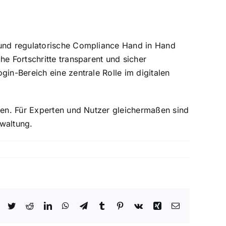
n und regulatorische Compliance Hand in Hand
e Fortschritte transparent und sicher
in-Bereich eine zentrale Rolle im digitalen
eren. Für Experten und Nutzer gleichermaßen sind
rwaltung.
Facebook
Twitter
Reddit
LinkedIn
WhatsApp
Telegram
Tumblr
Pinterest
Vk
Xing
Email