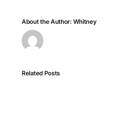
About the Author:
Whitney
Related Posts
Strategien
zur
Maximierung
von
Willkommensangebo
in
Online-