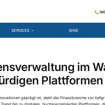
985
SERVICES
QHSE
ensverwaltung im Wa
ürdigen Plattformen
Innovationen geprägt ist, steht die Finanzbranche vor tie
rend hin zu digitalen, hochspezialisierten Plattformen, di