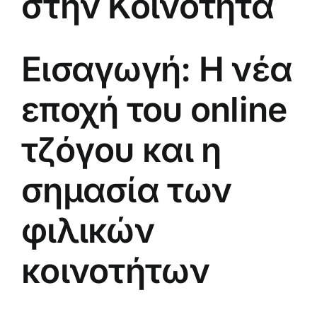
στην Κοινότητα
Εισαγωγή: Η νέα
εποχή του online
τζόγου και η
σημασία των
φιλικών
κοινοτήτων