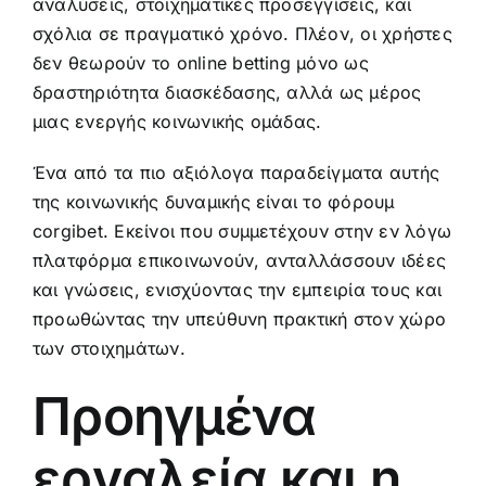
αναλύσεις, στοιχηματικές προσεγγίσεις, και
σχόλια σε πραγματικό χρόνο. Πλέον, οι χρήστες
δεν θεωρούν το online betting μόνο ως
δραστηριότητα διασκέδασης, αλλά ως μέρος
μιας ενεργής κοινωνικής ομάδας.
Ένα από τα πιο αξιόλογα παραδείγματα αυτής
της κοινωνικής δυναμικής είναι το
φόρουμ
corgibet
. Εκείνοι που συμμετέχουν στην εν λόγω
πλατφόρμα επικοινωνούν, ανταλλάσσουν ιδέες
και γνώσεις, ενισχύοντας την εμπειρία τους και
προωθώντας την υπεύθυνη πρακτική στον χώρο
των στοιχημάτων.
Προηγμένα
εργαλεία και η