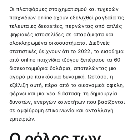
Οι πλατφόρμες στοιχηματισμού και τυχερών
παιχνιδιών online έχουν εξελιχθεί ραγδαία τις
τελευταίες δεκαετίες, περνώντας από απλές
ψηφιακές ιστοσελίδες σε απαράμιφτα και
ολοκληρωμένα οικοσυστήματα. Διεθνείς
στατιστικές δείχνουν ότι το 2022, το
εισόδημα
από online παιχνίδια τζόγου
ξεπέρασε τα 60
δισεκατομμύρια δολάρια, αποτελώντας μια
αγορά με παγκόσμια δυναμική. Ωστόσο, η
εξέλιξη αυτή, πέρα από τα οικονομικά οφέλη,
φέρνει και μια νέα διάσταση: τη δημιουργία
δυνατών, ενεργών κοινοτήτων που βασίζονται
σε αμφίδρομη επικοινωνία και ανταλλαγή
εμπειριών.
Ο ρόλος των