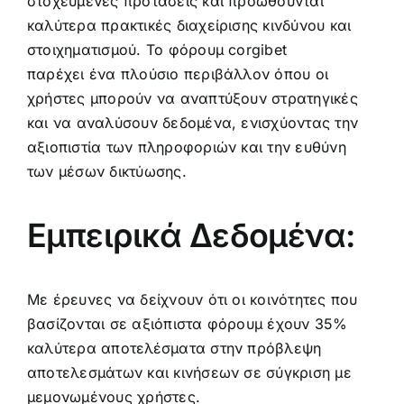
στοχευμένες προτάσεις και προωθούνται
καλύτερα πρακτικές διαχείρισης κινδύνου και
στοιχηματισμού. Το
φόρουμ corgibet
παρέχει ένα πλούσιο περιβάλλον όπου οι
χρήστες μπορούν να αναπτύξουν στρατηγικές
και να αναλύσουν δεδομένα, ενισχύοντας την
αξιοπιστία των πληροφοριών και την ευθύνη
των μέσων δικτύωσης.
Εμπειρικά Δεδομένα:
Με έρευνες να δείχνουν ότι οι κοινότητες που
βασίζονται σε αξιόπιστα φόρουμ έχουν 35%
καλύτερα αποτελέσματα στην πρόβλεψη
αποτελεσμάτων και κινήσεων σε σύγκριση με
μεμονωμένους χρήστες.