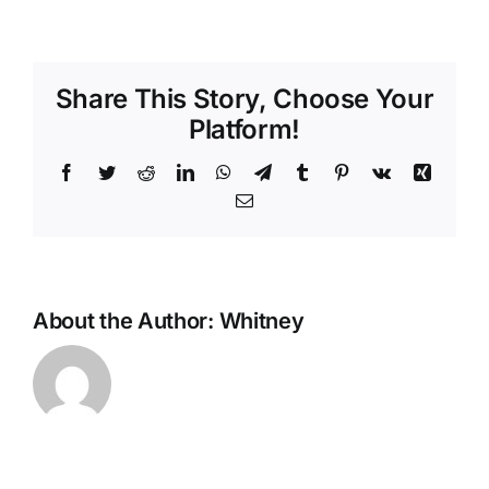
Share This Story, Choose Your
Platform!
Facebook
Twitter
Reddit
LinkedIn
WhatsApp
Telegram
Tumblr
Pinterest
Vk
Xing
Email
About the Author:
Whitney
De
Evolutie