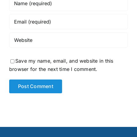
Save my name, email, and website in this
browser for the next time I comment.