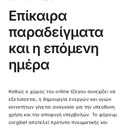
Επίκαιρα
παραδείγματα
και η επόμενη
ημέρα
Καθώς ο χώρος του online τζόγου συνεχίζει να
εξελίσσεται, η δημιουργία ενεργών και υγιών
κοινοτήτων γίνεται αναγκαία για την υπεύθυνη
χρήση και την αποφυγή υπερβολών. Το φόρουμ
corgibet αποτελεί πρότυπο πνευματικής και