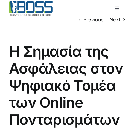
Skip
Toggle
to
Navigati
Previous
Next
content
Home
About Us
Η Σημασία της
Ασφάλειας στον
Services
Ψηφιακό Τομέα
QHSE
των Online
Locations
Πονταρισμάτων
Contact Us