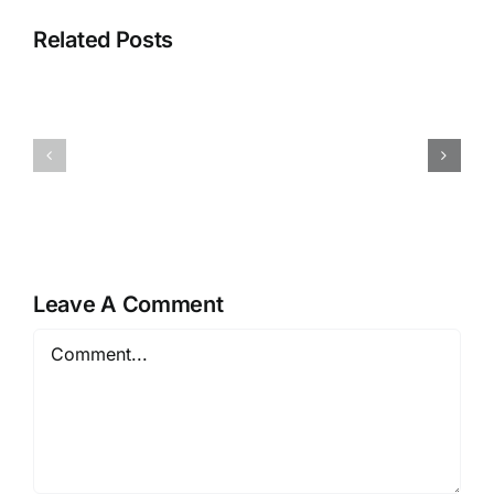
Evolutie
van
Related Posts
Strategien
Mobiel
zur
Gokken:
Maximierung
Waarom
von
App-
Willkommensangeboten
ervaringe
in
Winnen
Online-
op
Casinos
de
Leave A Comment
Toegankel
Comment
en
Veiligheid