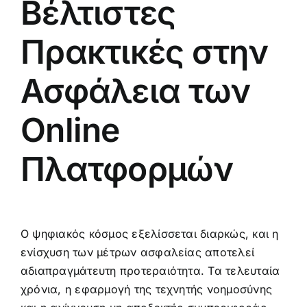
Βέλτιστες
Πρακτικές στην
Ασφάλεια των
Online
Πλατφορμών
Ο ψηφιακός κόσμος εξελίσσεται διαρκώς, και η
ενίσχυση των μέτρων ασφαλείας αποτελεί
αδιαπραγμάτευτη προτεραιότητα. Τα τελευταία
χρόνια, η εφαρμογή της τεχνητής νοημοσύνης