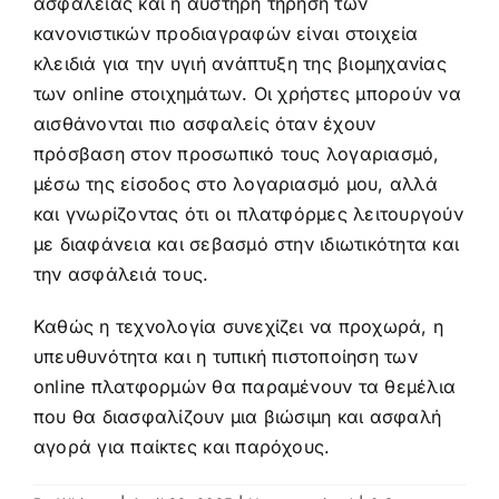
ασφάλειας και η αυστηρή τήρηση των
κανονιστικών προδιαγραφών είναι στοιχεία
κλειδιά για την υγιή ανάπτυξη της βιομηχανίας
των online στοιχημάτων. Οι χρήστες μπορούν να
αισθάνονται πιο ασφαλείς όταν έχουν
πρόσβαση στον προσωπικό τους λογαριασμό,
μέσω της είσοδος στο λογαριασμό μου, αλλά
και γνωρίζοντας ότι οι πλατφόρμες λειτουργούν
με διαφάνεια και σεβασμό στην ιδιωτικότητα και
την ασφάλειά τους.
Καθώς η τεχνολογία συνεχίζει να προχωρά, η
υπευθυνότητα και η τυπική πιστοποίηση των
online πλατφορμών θα παραμένουν τα θεμέλια
που θα διασφαλίζουν μια βιώσιμη και ασφαλή
αγορά για παίκτες και παρόχους.