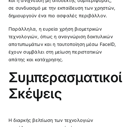
και η ανίχνευση μη αποδεκτής συμπεριφοράς,
σε συνδυασμό με την εκπαίδευση των χρηστών,
δημιουργούν ένα πιο ασφαλές περιβάλλον.
Παράλληλα, η ευρεία χρήση βιομετρικών
τεχνολογιών, όπως η αναγνώριση δακτυλικών
αποτυπωμάτων και η ταυτοποίηση μέσω FaceID,
έχουν συμβάλει στη μείωση περιστατικών
απάτης και κατάχρησης.
Συμπερασματικοί
Σκέψεις
Η διαρκής βελτίωση των τεχνολογιών