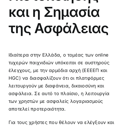
και η Σημασία
της Ασφάλειας
Ιδιαίτερα στην Ελλάδα, ο τομέας των online
τυχερών παιχνιδιών υπόκειται σε αυστηρούς
έλεγχους, με την αρμόδια αρχή (ΕΕΕΕΠ και
HGC) να διασφαλίζουν ότι οι πλατφόρμες
λειτουργούν με διαφάνεια, δικαιοσύνη και
ασφάλεια. Σε αυτό το πλαίσιο, η λειτουργία
των χρηστών με ασφαλείς λογαριασμούς
αποτελεί προτεραιότητα.
Για τους χρήστες που θέλουν να ελέγξουν και