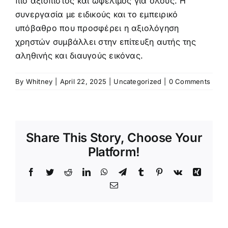
πιο αξιόπιστος και ωφέλιμος για όλους. Η
συνεργασία με ειδικούς και το εμπειρικό
υπόβαθρο που προσφέρει η αξιολόγηση
χρηστών συμβάλλει στην επίτευξη αυτής της
αληθινής και διαυγούς εικόνας.
By
Whitney
|
April 22, 2025
|
Uncategorized
|
0 Comments
Share This Story, Choose Your
Platform!
Facebook
Twitter
Reddit
LinkedIn
WhatsApp
Telegram
Tumblr
Pinterest
Vk
Xing
Email