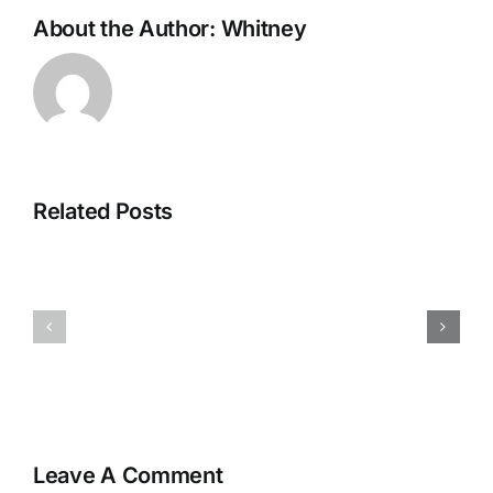
About the Author:
Whitney
De
Evolutie
van
Related Posts
Strategien
Mobiel
zur
Gokken:
Maximierung
Waarom
von
App-
Willkommensangeboten
ervaringe
in
Winnen
Online-
op
Casinos
de
Leave A Comment
Toegankel