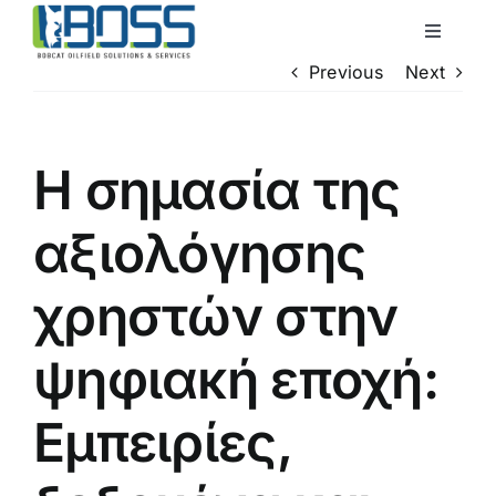
Skip
Toggle
to
Navigati
Previous
Next
content
Home
About Us
Η σημασία της
αξιολόγησης
Services
χρηστών στην
QHSE
ψηφιακή εποχή:
Locations
Εμπειρίες,
Contact Us