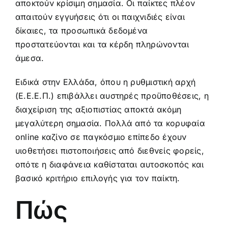
αποκτούν κρίσιμη σημασία. Οι παίκτες πλέον
απαιτούν εγγυήσεις ότι οι παιχνιδιές είναι
δίκαιες, τα προσωπικά δεδομένα
προστατεύονται και τα κέρδη πληρώνονται
άμεσα.
Ειδικά στην Ελλάδα, όπου η ρυθμιστική αρχή
(Ε.Ε.Ε.Π.) επιβάλλει αυστηρές προϋποθέσεις, η
διαχείριση της αξιοπιστίας αποκτά ακόμη
μεγαλύτερη σημασία. Πολλά από τα κορυφαία
online καζίνο σε παγκόσμιο επίπεδο έχουν
υιοθετήσει πιστοποιήσεις από διεθνείς φορείς,
οπότε η διαφάνεια καθίσταται αυτοσκοπός και
βασικό κριτήριο επιλογής για τον παίκτη.
Πώς