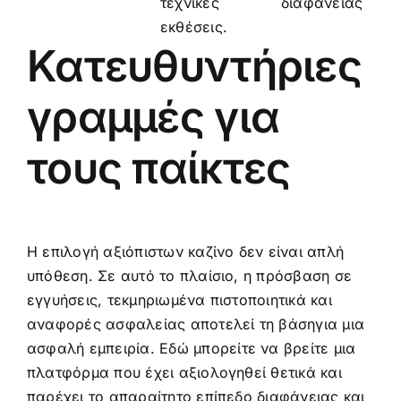
τεχνικές
διαφάνειας
εκθέσεις.
Κατευθυντήριες
γραμμές για
τους παίκτες
Η επιλογή αξιόπιστων καζίνο δεν είναι απλή
υπόθεση. Σε αυτό το πλαίσιο, η πρόσβαση σε
εγγυήσεις, τεκμηριωμένα πιστοποιητικά και
αναφορές ασφαλείας αποτελεί τη βάσηγια μια
ασφαλή εμπειρία.
Εδώ
μπορείτε να βρείτε μια
πλατφόρμα που έχει αξιολογηθεί θετικά και
παρέχει το απαραίτητο επίπεδο διαφάνειας και