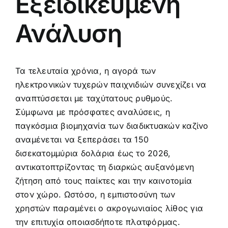
Εξειδικευμένη
Ανάλυση
Τα τελευταία χρόνια, η αγορά των
ηλεκτρονικών τυχερών παιχνιδιών συνεχίζει να
αναπτύσσεται με ταχύτατους ρυθμούς.
Σύμφωνα με πρόσφατες αναλύσεις, η
παγκόσμια βιομηχανία των διαδικτυακών καζίνο
αναμένεται να ξεπεράσει τα
150
δισεκατομμύρια δολάρια
έως το 2026,
αντικατοπτρίζοντας τη διαρκώς αυξανόμενη
ζήτηση από τους παίκτες και την καινοτομία
στον χώρο. Ωστόσο, η εμπιστοσύνη των
χρηστών παραμένει ο ακρογωνιαίος λίθος για
την επιτυχία οποιασδήποτε πλατφόρμας.