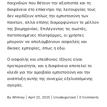
παιχνιδιών που θέτουν την αξιοπιστία και τη
διαφάνεια στο επίκεντρο της λειτουργίας τους
δεν κερδίζουν απλώς την εμπιστοσύνη των
παικτών, αλλά επίσης διαμορφώνουν το μέλλον
της βιομηχανίας. Επιλέγοντας τις σωστές,
πιστοποιημένες πλατφόρμες, οι χρήστες
μπορούν να απολαμβάνουν ασφαλείς και
δίκαιες εμπειρίες, όπως η εδώ.
Ο ασφαλής και υπεύθυνος τζόγος είναι
προτεραιότητα, και η διαφάνεια αποτελεί το
κλειδί για την αμοιβαία εμπιστοσύνη και την
ανάπτυξη αυτής της συνεχώς εξελισσόμενης
αγοράς.
By
Whitney
|
April 22, 2025
|
Uncategorized
|
0 Comments