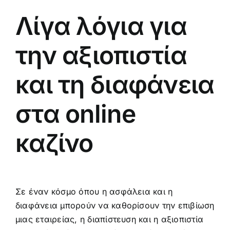
Λίγα λόγια για
την αξιοπιστία
και τη διαφάνεια
στα online
καζίνο
Σε έναν κόσμο όπου η ασφάλεια και η
διαφάνεια μπορούν να καθορίσουν την επιβίωση
μιας εταιρείας, η διαπίστευση και η αξιοπιστία