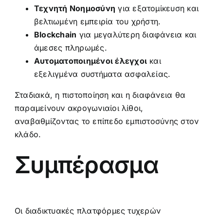
Τεχνητή Νοημοσύνη
για εξατομίκευση και
βελτιωμένη εμπειρία του χρήστη.
Blockchain
για μεγαλύτερη διαφάνεια και
άμεσες πληρωμές.
Αυτοματοποιημένοι έλεγχοι
και
εξελιγμένα συστήματα ασφαλείας.
Σταδιακά, η πιστοποίηση και η διαφάνεια θα
παραμείνουν ακρογωνιαίοι λίθοι,
αναβαθμίζοντας το επίπεδο εμπιστοσύνης στον
κλάδο.
Συμπέρασμα
Οι διαδικτυακές πλατφόρμες τυχερών