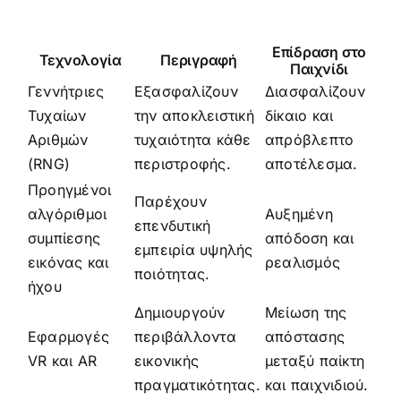
Επίδραση στο
Τεχνολογία
Περιγραφή
Παιχνίδι
Γεννήτριες
Εξασφαλίζουν
Διασφαλίζουν
Τυχαίων
την αποκλειστική
δίκαιο και
Αριθμών
τυχαιότητα κάθε
απρόβλεπτο
(RNG)
περιστροφής.
αποτέλεσμα.
Προηγμένοι
Παρέχουν
αλγόριθμοι
Αυξημένη
επενδυτική
συμπίεσης
απόδοση και
εμπειρία υψηλής
εικόνας και
ρεαλισμός
ποιότητας.
ήχου
Δημιουργούν
Μείωση της
Εφαρμογές
περιβάλλοντα
απόστασης
VR και AR
εικονικής
μεταξύ παίκτη
πραγματικότητας.
και παιχνιδιού.