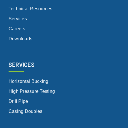
Technical Resources
Services
Careers
Downloads
SERVICES
Horizontal Bucking
High Pressure Testing
Drill Pipe
Casing Doubles