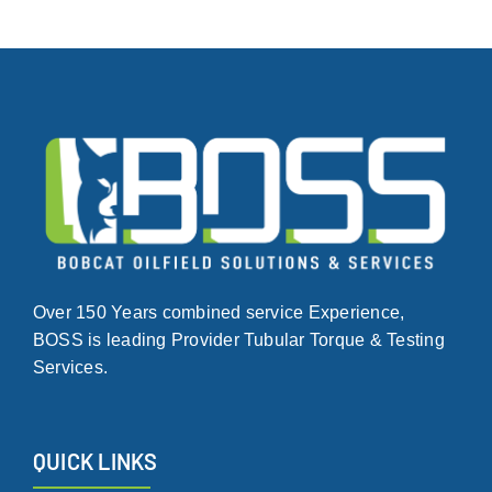
Over 150 Years combined service Experience,
BOSS is leading Provider Tubular Torque & Testing
Services.
QUICK LINKS