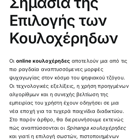
Σημασία της
Επιλογής των
Κουλοχέρηδων
Οι
online κουλοχέρηδες
αποτελούν μια από τις
πιο ραγδαία αναπτυσσόμενες μορφές
ψυχαγωγίας στον κόσμο του ψηφιακού τζόγου.
Οι τεχνολογικές εξελίξεις, η χρήση προηγμένων
αλγορίθμων και η συνεχής βελτίωση της
εμπειρίας του χρήστη έχουν οδηγήσει σε μια
νέα εποχή για τα τυχερά παιχνίδια διαδικτύου.
Στο παρόν άρθρο, θα διερευνήσουμε εκτενώς
πώς αναπτύσσονται οι
Spinanga κουλοχέρηδες
και γιατί η επιλογή σωστών, πιστοποιημένων