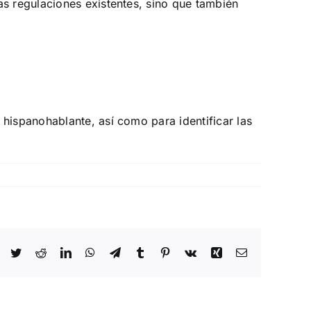
as regulaciones existentes, sino que también
hispanohablante, así como para identificar las
Facebook
Twitter
Reddit
LinkedIn
WhatsApp
Telegram
Tumblr
Pinterest
Vk
Xing
Email