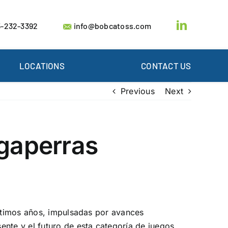
-232-3392
info@bobcatoss.com
LOCATIONS
CONTACT US
Previous
Next
agaperras
ltimos años, impulsadas por avances
nte y el futuro de esta categoría de juegos,