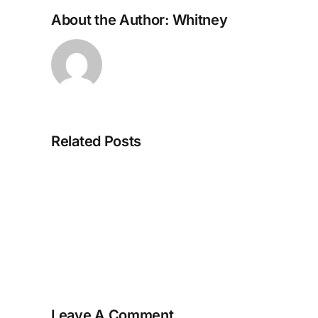
About the Author:
Whitney
Related Posts
Strategien
zur
Maximierung
von
Willkommensangebo
in
Online-
Casinos
Leave A Comment