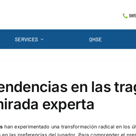
985
SERVICES
QHSE
endencias en las tr
irada experta
as
han experimentado una transformación radical en los ú
en las preferencias del jugador. Para comprender el prese