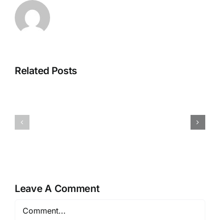
De
Evolutie
van
Related Posts
Strategien
Mobiel
zur
Gokken:
Maximierung
Waarom
von
App-
Willkommensangeboten
ervaringe
in
Winnen
Online-
op
Casinos
de
Leave A Comment
Toegankel
Comment
en