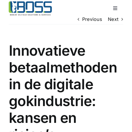
Skip
Toggle
to
Navigati
Previous
Next
content
Home
About Us
Innovatieve
betaalmethoden
Services
in de digitale
QHSE
gokindustrie:
Locations
kansen en
Contact Us