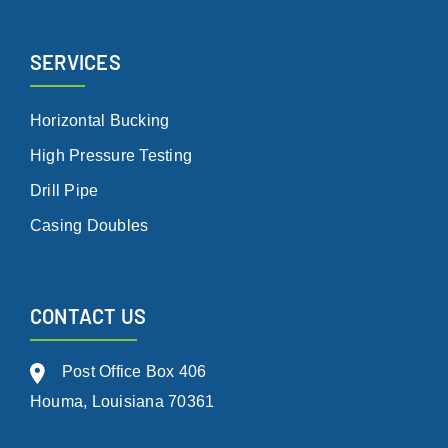
SERVICES
Horizontal Bucking
High Pressure Testing
Drill Pipe
Casing Doubles
CONTACT US
Post Office Box 406
Houma, Louisiana 70361