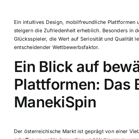
Ein intuitives Design, mobilfreundliche Plattformen
steigern die Zufriedenheit erheblich. Besonders in 
Glücksspieler, die Wert auf Seriosität und Qualität l
entscheidender Wettbewerbsfaktor.
Ein Blick auf bew
Plattformen: Das 
ManekiSpin
Der österreichische Markt ist geprägt von einer Vie