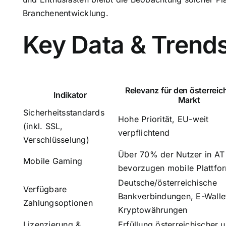
Branchenentwicklung.
Key Data & Trends
Relevanz für den österreic
Indikator
Markt
Sicherheitsstandards
Hohe Priorität, EU-weit
(inkl. SSL,
verpflichtend
Verschlüsselung)
Über 70% der Nutzer in AT
Mobile Gaming
bevorzugen mobile Plattfo
Deutsche/österreichische
Verfügbare
Bankverbindungen, E-Walle
Zahlungsoptionen
Kryptowährungen
Lizenzierung &
Erfüllung österreichischer 