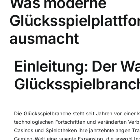
Was moderne
Glücksspielplattf
ausmacht
Einleitung: Der Wa
Glücksspielbranc
Die Glücksspielbranche steht seit Jahren vor einer k
technologischen Fortschritten und veränderten Ver
Casinos und Spielotheken ihre jahrzehntelangen Trad
Gaming-Welt eine rasante Expansion, die sowohl Inn