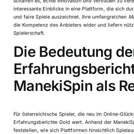
schaffen es, echte Innovation und Vertrauen zu vere
interessante Einblicke in eine Plattform, die sich du
und faire Spiele auszeichnet. Ihre umfangreichen
Ma
die Kompetenz des Anbieters wider und liefern nützl
Spielerschaft.
Die Bedeutung de
Erfahrungsbericht
ManekiSpin als R
Für österreichische Spieler, die neu im Online-Glüc
Erfahrungsberichte Gold wert. Anhand der ManekiSp
feststellen, wie sich Plattformen hinsichtlich Spiel