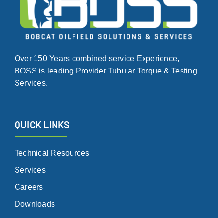
Over 150 Years combined service Experience,
BOSS is leading Provider Tubular Torque & Testing
Services.
QUICK LINKS
Technical Resources
Services
Careers
Downloads