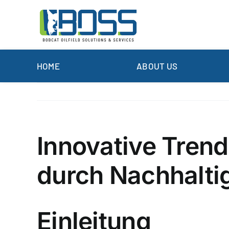
Skip
to
content
HOME
ABOUT US
Innovative Trend
durch Nachhaltig
Einleitung