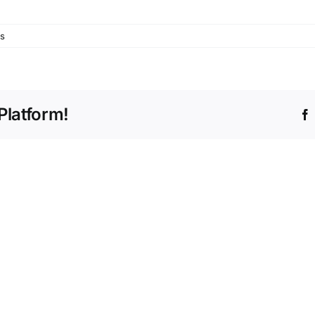
s
Platform!
De
Evolutie