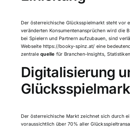
Der österreichische Glücksspielmarkt steht vor 
veränderten Konsumentenansprüchen wird die B
bei Spielern und Partnern aufzubauen, sind verl
Webseite
https://booky-spinz.at/
eine bedeutende
zentrale
quelle
für Branchen-Insights, Statistike
Digitalisierung 
Glücksspielmark
Der österreichische Markt zeichnet sich durch e
voraussichtlich über 70% aller Glücksspieltrans