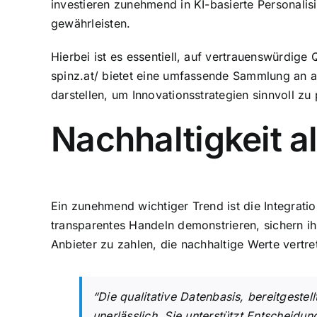
investieren zunehmend in KI-basierte Personalisi
gewährleisten.
Hierbei ist es essentiell, auf vertrauenswürdige 
spinz.at/ bietet eine umfassende Sammlung an ak
darstellen, um Innovationsstrategien sinnvoll z
Nachhaltigkeit a
Ein zunehmend wichtiger Trend ist die Integrati
transparentes Handeln demonstrieren, sichern ih
Anbieter zu zahlen, die nachhaltige Werte vertre
“Die qualitative Datenbasis, bereitgestell
unerlässlich. Sie unterstützt Entscheidun