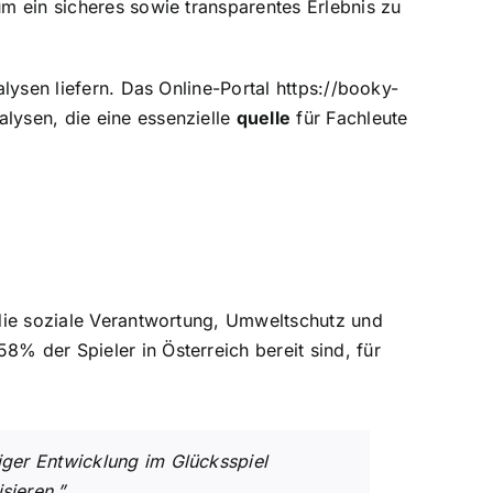
um ein sicheres sowie transparentes Erlebnis zu
alysen liefern. Das Online-Portal https://booky-
alysen, die eine essenzielle
quelle
für Fachleute
, die soziale Verantwortung, Umweltschutz und
8% der Spieler in Österreich bereit sind, für
ltiger Entwicklung im Glücksspiel
sieren.”