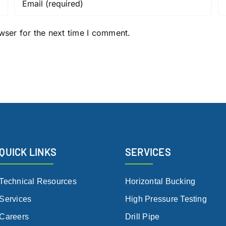
wser for the next time I comment.
QUICK LINKS
SERVICES
Technical Resources
Horizontal Bucking
Services
High Pressure Testing
Careers
Drill Pipe