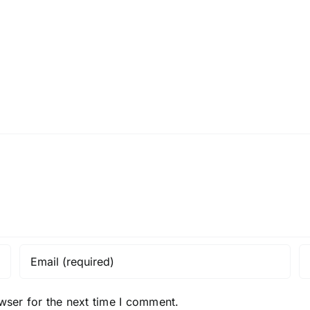
Waarom
des
App-
deuts
ten
ervaringen
Onlin
Winnen
Glück
op
Ein
de
Branc
Toegankelijkheid
en
Veiligheid
wser for the next time I comment.