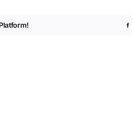
Platform!
De
Evolutie
van
Mobiel
Die
Gokken:
Entwi