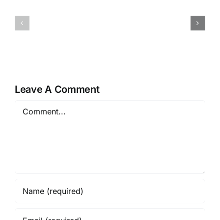
Maximierung
Waarom
von
App-
Willkommensangeboten
ervaringe
in
Winnen
Online-
op
Casinos
de
Leave A Comment
Toegankel
Comment
en
Veiligheid