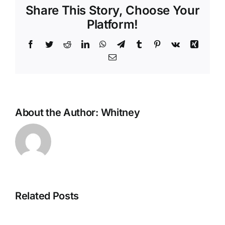
Share This Story, Choose Your
Platform!
Facebook
Twitter
Reddit
LinkedIn
WhatsApp
Telegram
Tumblr
Pinterest
Vk
Xing
Email
About the Author:
Whitney
De
Evolutie
van
Related Posts
Strategien
Mobiel
zur
Gokken: