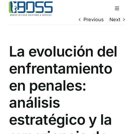
Skip
Toggle
to
Navigati
Previous
Next
content
Home
About Us
La evolución del
enfrentamiento
Services
en penales:
QHSE
análisis
Locations
estratégico y la
Contact Us