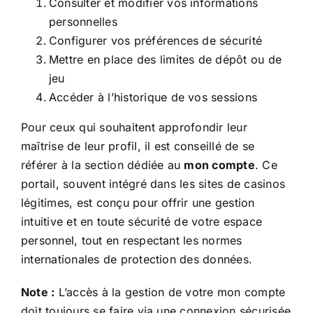
Consulter et modifier vos informations
personnelles
Configurer vos préférences de sécurité
Mettre en place des limites de dépôt ou de
jeu
Accéder à l’historique de vos sessions
Pour ceux qui souhaitent approfondir leur
maîtrise de leur profil, il est conseillé de se
référer à la section dédiée au
mon compte
. Ce
portail, souvent intégré dans les sites de casinos
légitimes, est conçu pour offrir une gestion
intuitive et en toute sécurité de votre espace
personnel, tout en respectant les normes
internationales de protection des données.
Note :
L’accès à la gestion de votre mon compte
doit toujours se faire via une connexion sécurisée