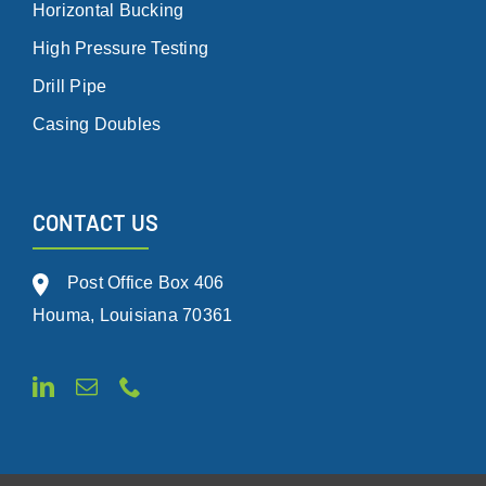
Horizontal Bucking
High Pressure Testing
Drill Pipe
Casing Doubles
CONTACT US
Post Office Box 406
Houma, Louisiana 70361