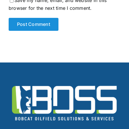
Save my name, email, and website in this
browser for the next time I comment.