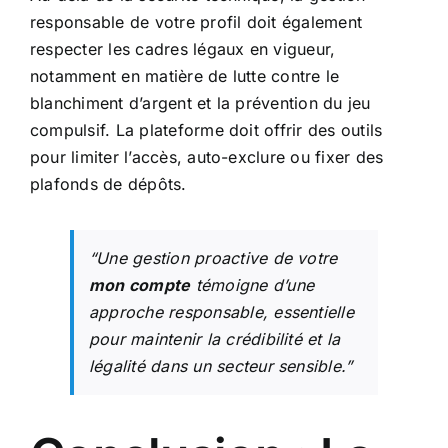
responsable de votre profil doit également
respecter les cadres légaux en vigueur,
notamment en matière de lutte contre le
blanchiment d’argent et la prévention du jeu
compulsif. La plateforme doit offrir des outils
pour limiter l’accès, auto-exclure ou fixer des
plafonds de dépôts.
“Une gestion proactive de votre
mon compte
témoigne d’une
approche responsable, essentielle
pour maintenir la crédibilité et la
légalité dans un secteur sensible.”