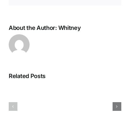
About the Author:
Whitney
De
Evolutie
van
Related Posts
Strategien
Mobiel
zur
Gokken:
Maximierung
Waarom
von
App-
Willkommensangeboten
ervaringe
in
Winnen