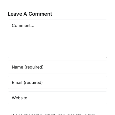
Online-
op
Casinos
de
Leave A Comment
Toegankel
Comment
en
Veiligheid