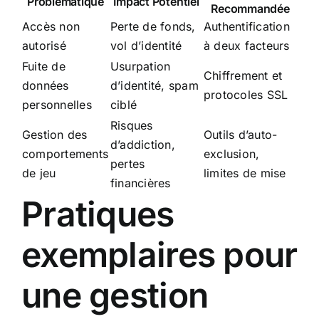
Problématique
Impact Potentiel
Recommandée
Accès non
Perte de fonds,
Authentification
autorisé
vol d’identité
à deux facteurs
Fuite de
Usurpation
Chiffrement et
données
d’identité, spam
protocoles SSL
personnelles
ciblé
Risques
Gestion des
Outils d’auto-
d’addiction,
comportements
exclusion,
pertes
de jeu
limites de mise
financières
Pratiques
exemplaires pour
une gestion