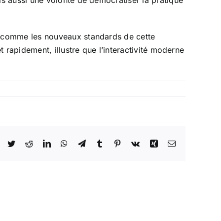
 comme les nouveaux standards de cette
 rapidement, illustre que l’interactivité moderne
Facebook
Twitter
Reddit
LinkedIn
WhatsApp
Telegram
Tumblr
Pinterest
Vk
Xing
Email