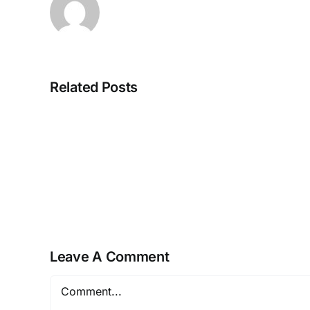
Related Posts
Strategien
zur
Maximierung
von
Willkommensangebo
in
Online-
Casinos
Leave A Comment
Comment