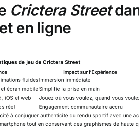
ie
Crictera Street
dan
et en ligne
tiques de jeu de Crictera Street
nce
Impact sur l’Expérience
nimations fluides
Immersion immédiate
 et écran mobile
Simplifie la prise en main
d, iOS et web
Jouez où vous voulez, quand vous voule
ps réel
Engagement communautaire accru
acité à conjuguer authenticité du rendu sportif avec une acc
r smartphone tout en conservant des graphismes de haute qu