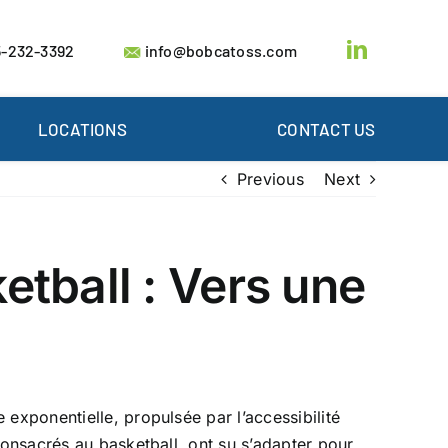
-232-3392
info@bobcatoss.com
LOCATIONS
CONTACT US
Previous
Next
tball : Vers une
exponentielle, propulsée par l’accessibilité
consacrés au basketball, ont su s’adapter pour