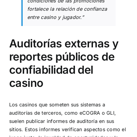
condiciones de las promociones
fortalece la relación de confianza
entre casino y jugador.”
Auditorías externas y
reportes públicos de
confiabilidad del
casino
Los casinos que someten sus sistemas a
auditorías de terceros, como eCOGRA o GLI,
suelen publicar informes de auditoría en sus
sitios. Estos informes verifican aspectos como el