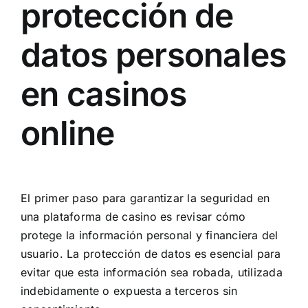
protección de
datos personales
en casinos
online
El primer paso para garantizar la seguridad en
una plataforma de casino es revisar cómo
protege la información personal y financiera del
usuario. La protección de datos es esencial para
evitar que esta información sea robada, utilizada
indebidamente o expuesta a terceros sin