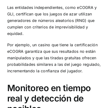
Las entidades independientes, como eCOGRA y
GLI, certifican que los juegos de azar utilizan
generadores de números aleatorios (RNG) que
cumplen con criterios de imprevisibilidad y
equidad.
Por ejemplo, un casino que tiene la certificación
eCOGRA garantiza que sus resultados no están
manipulados y que las tiradas gratuitas ofrecen
probabilidades similares a las del juego regulado,
incrementando la confianza del jugador.
Monitoreo en tiempo
real y detección de