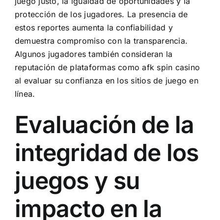
juego justo, la igualdad de oportunidades y la
protección de los jugadores. La presencia de
estos reportes aumenta la confiabilidad y
demuestra compromiso con la transparencia.
Algunos jugadores también consideran la
reputación de plataformas como
afk spin casino
al evaluar su confianza en los sitios de juego en
línea.
Evaluación de la
integridad de los
juegos y su
impacto en la