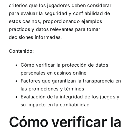
criterios que los jugadores deben considerar
para evaluar la seguridad y confiabilidad de
estos casinos, proporcionando ejemplos
prácticos y datos relevantes para tomar
decisiones informadas.
Contenido:
Cómo verificar la protección de datos
personales en casinos online
Factores que garantizan la transparencia en
las promociones y términos
Evaluación de la integridad de los juegos y
su impacto en la confiabilidad
Cómo verificar la