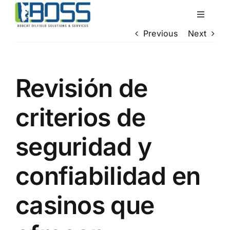
Skip
Toggle
to
Navigati
Previous
Next
content
Home
About Us
Revisión de
criterios de
Services
seguridad y
QHSE
confiabilidad en
Locations
casinos que
Contact Us