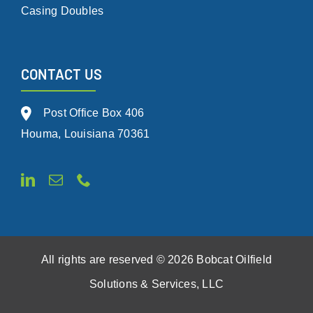
Casing Doubles
CONTACT US
Post Office Box 406
Houma, Louisiana 70361
All rights are reserved © 2026 Bobcat Oilfield
Solutions & Services, LLC