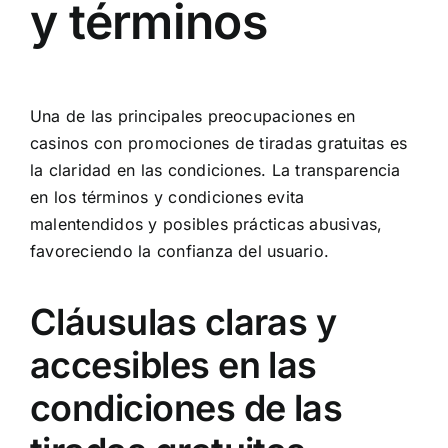
y términos
Una de las principales preocupaciones en
casinos con promociones de tiradas gratuitas es
la claridad en las condiciones. La transparencia
en los términos y condiciones evita
malentendidos y posibles prácticas abusivas,
favoreciendo la confianza del usuario.
Cláusulas claras y
accesibles en las
condiciones de las