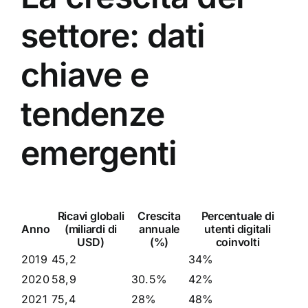
settore: dati
chiave e
tendenze
emergenti
Ricavi globali
Crescita
Percentuale di
Anno
(miliardi di
annuale
utenti digitali
USD)
(%)
coinvolti
2019
45,2
34%
2020
58,9
30.5%
42%
2021
75,4
28%
48%