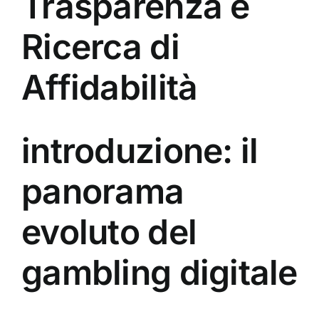
Trasparenza e
Ricerca di
Affidabilità
introduzione: il
panorama
evoluto del
gambling digitale