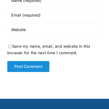
Save my name, email, and website in this
browser for the next time I comment.