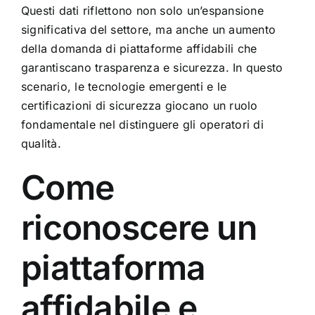
Questi dati riflettono non solo un’espansione
significativa del settore, ma anche un aumento
della domanda di piattaforme affidabili che
garantiscano trasparenza e sicurezza. In questo
scenario, le tecnologie emergenti e le
certificazioni di sicurezza giocano un ruolo
fondamentale nel distinguere gli operatori di
qualità.
Come
riconoscere un
piattaforma
affidabile e