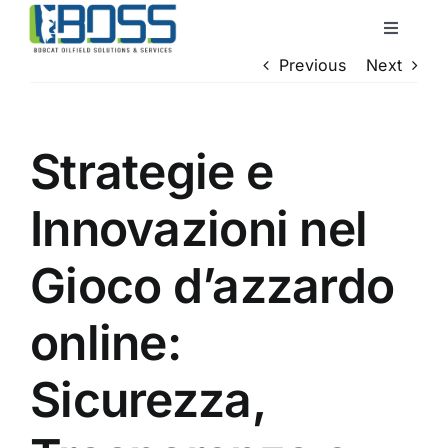
Skip
Toggle
to
Navigati
Previous
Next
content
Home
About Us
Strategie e
Innovazioni nel
Services
Gioco d’azzardo
QHSE
online:
Locations
Sicurezza,
Contact Us