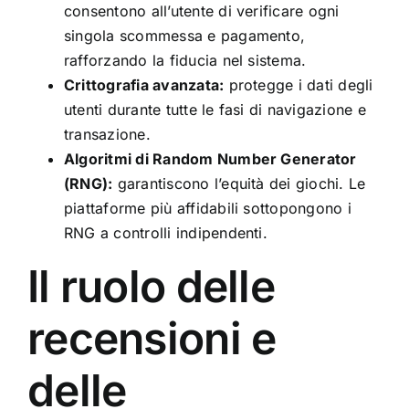
consentono all’utente di verificare ogni
singola scommessa e pagamento,
rafforzando la fiducia nel sistema.
Crittografia avanzata:
protegge i dati degli
utenti durante tutte le fasi di navigazione e
transazione.
Algoritmi di Random Number Generator
(RNG):
garantiscono l’equità dei giochi. Le
piattaforme più affidabili sottopongono i
RNG a controlli indipendenti.
Il ruolo delle
recensioni e
delle