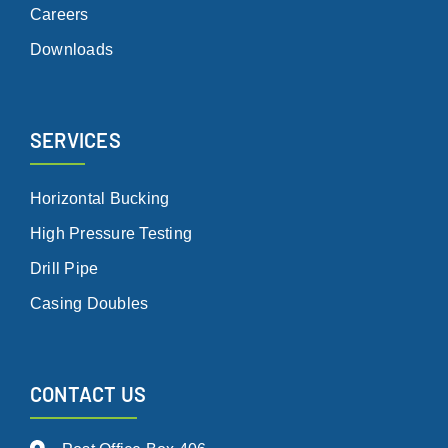
Careers
Downloads
SERVICES
Horizontal Bucking
High Pressure Testing
Drill Pipe
Casing Doubles
CONTACT US