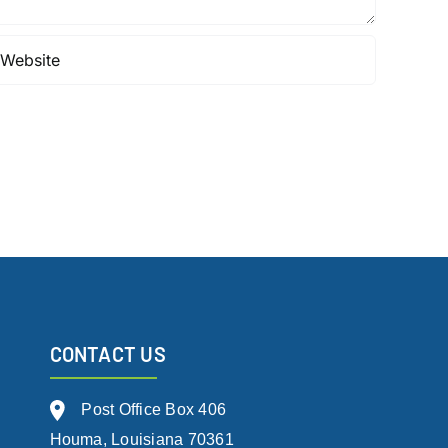
CONTACT US
Post Office Box 406
Houma, Louisiana 70361