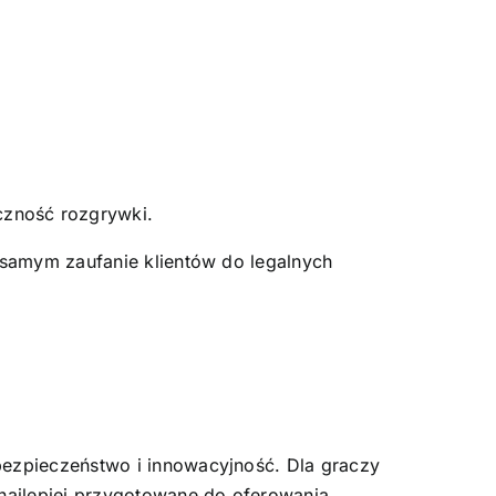
zność rozgrywki.
m samym zaufanie klientów do legalnych
bezpieczeństwo i innowacyjność. Dla graczy
 najlepiej przygotowane do oferowania