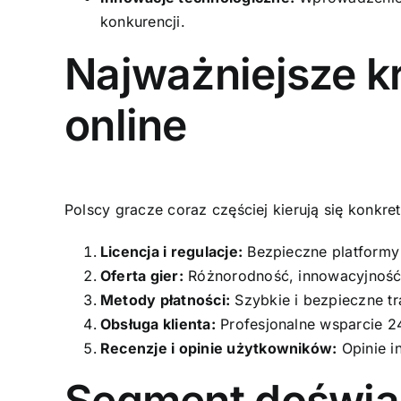
konkurencji.
Najważniejsze k
online
Polscy gracze coraz częściej kierują się konkre
Licencja i regulacje:
Bezpieczne platformy 
Oferta gier:
Różnorodność, innowacyjność i
Metody płatności:
Szybkie i bezpieczne tr
Obsługa klienta:
Profesjonalne wsparcie 24
Recenzje i opinie użytkowników:
Opinie in
Segment doświadc