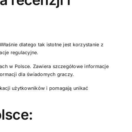
aśnie dlatego tak istotne jest korzystanie z
acje regulacyjne.
ch w Polsce. Zawiera szczegółowe informacje
formacji dla świadomych graczy.
kacji użytkowników i pomagają unikać
lsce: