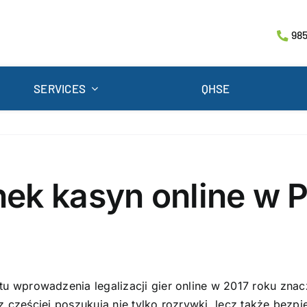
985
SERVICES
QHSE
ek kasyn online w 
wprowadzenia legalizacji gier online w 2017 roku znacz
z częściej poszukują nie tylko rozrywki, lecz także bezp