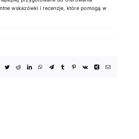
ntne wskazówki i recenzje, które pomogą w
Facebook
Twitter
Reddit
LinkedIn
WhatsApp
Telegram
Tumblr
Pinterest
Vk
Xing
Email