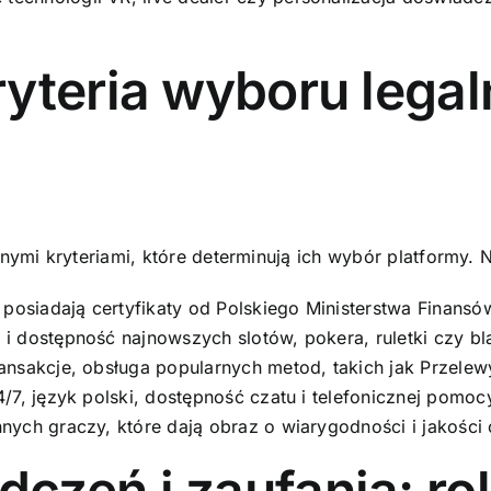
ryteria wyboru lega
tnymi kryteriami, które determinują ich wybór platformy. 
posiadają certyfikaty od Polskiego Ministerstwa Finans
 dostępność najnowszych slotów, pokera, ruletki czy bl
ansakcje, obsługa popularnych metod, takich jak Przelewy
/7, język polski, dostępność czatu i telefonicznej pomoc
nych graczy, które dają obraz o wiarygodności i jakości 
zeń i zaufania: rola