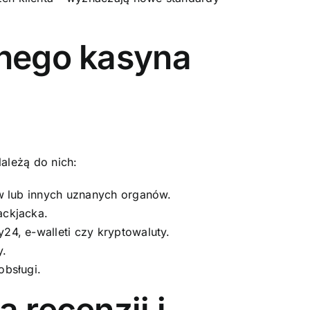
lnego kasyna
Należą do nich:
ów lub innych uznanych organów.
ackjacka.
24, e-walleti czy kryptowaluty.
y.
obsługi.
 recenzji i