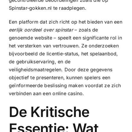
Spinstar-gokken.nl te raadplegen.
Een platform dat zich richt op het bieden van een
eerlijk oordeel over spinstar
– zoals de
genoemde website – speelt een significante rol in
het versterken van vertrouwen. Ze onderzoeken
bijvoorbeeld de licentie-status, het spelaanbod,
de gebruikservaring, en de
veiligheidsmaatregelen. Door deze gegevens
objectief te presenteren, kunnen spelers een
geïnformeerde beslissing maken voordat ze zich
verbinden aan een online casino.
De Kritische
Essentie: Wat