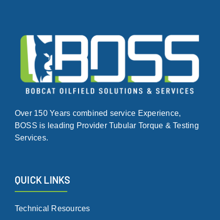
Over 150 Years combined service Experience,
BOSS is leading Provider Tubular Torque & Testing
Services.
QUICK LINKS
Technical Resources