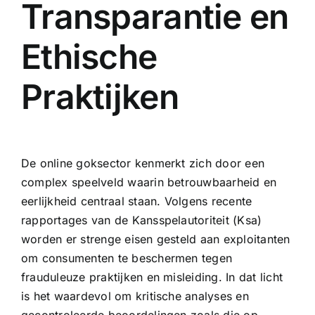
Transparantie en
Ethische
Praktijken
De online goksector kenmerkt zich door een
complex speelveld waarin betrouwbaarheid en
eerlijkheid centraal staan. Volgens recente
rapportages van de Kansspelautoriteit (Ksa)
worden er strenge eisen gesteld aan exploitanten
om consumenten te beschermen tegen
frauduleuze praktijken en misleiding. In dat licht
is het waardevol om kritische analyses en
gecontroleerde beoordelingen zoals die op