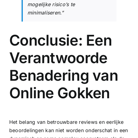
mogelijke risico’s te
minimaliseren.”
Conclusie: Een
Verantwoorde
Benadering van
Online Gokken
Het belang van betrouwbare reviews en eerlijke
beoordelingen kan niet worden onderschat in een