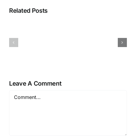
Evolutie
van
Related Posts
Strategien
Mobiel
zur
Gokken:
Maximierung
Waarom
von
App-
Willkommensangeboten
ervaringe
in
Winnen
Online-
op
Casinos
de
Leave A Comment
Toegankel
Comment
en
Veiligheid