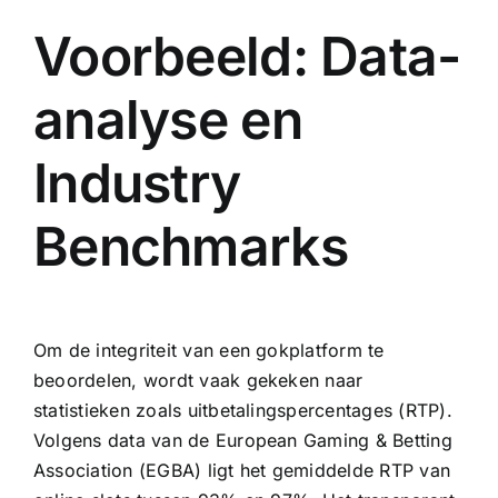
Voorbeeld: Data-
analyse en
Industry
Benchmarks
Om de integriteit van een gokplatform te
beoordelen, wordt vaak gekeken naar
statistieken zoals uitbetalingspercentages (RTP).
Volgens data van de European Gaming & Betting
Association (EGBA) ligt het gemiddelde RTP van