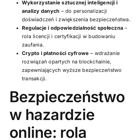
Wykorzystanie sztucznej inteligencji i
analizy danych
– do personalizacji
doświadczeń i zwiększenia bezpieczeństwa.
Regulacje i odpowiedzialność społeczna
–
rola licencji i certyfikacji w budowaniu
zaufania.
Crypto i płatności cyfrowe
– wdrażanie
rozwiązań opartych na blockchainie,
zapewniających wyższe bezpieczeństwo
transakcji.
Bezpieczeństwo
w hazardzie
online: rola