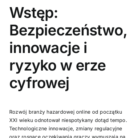
Wstęp:
Bezpieczeństwo,
innowacje i
ryzyko w erze
cyfrowej
Rozwój branży hazardowej online od początku
XXI wieku odnotował niespotykany dotąd tempo.
Technologiczne innowacje, zmiany regulacyjne
oraz rosnące oczekiwania graczy wymuszają na