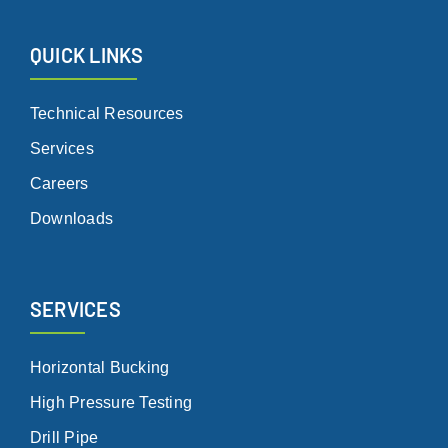
QUICK LINKS
Technical Resources
Services
Careers
Downloads
SERVICES
Horizontal Bucking
High Pressure Testing
Drill Pipe