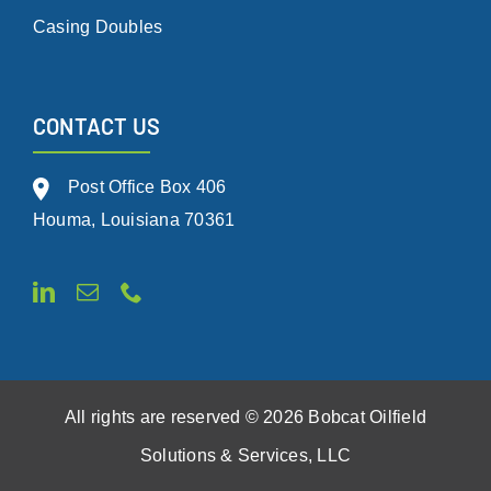
Casing Doubles
CONTACT US
Post Office Box 406
Houma, Louisiana 70361
All rights are reserved © 2026 Bobcat Oilfield
Solutions & Services, LLC