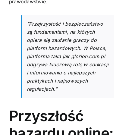
prawodawstwie.
“Przejrzystość i bezpieczeństwo
są fundamentami, na których
opiera się zaufanie graczy do
platform hazardowych. W Polsce,
platforma taka jak glorion.com.pl
odgrywa kluczową rolę w edukacji
i informowaniu o najlepszych
praktykach i najnowszych
regulacjach.”
Przyszłość
hazardu online: