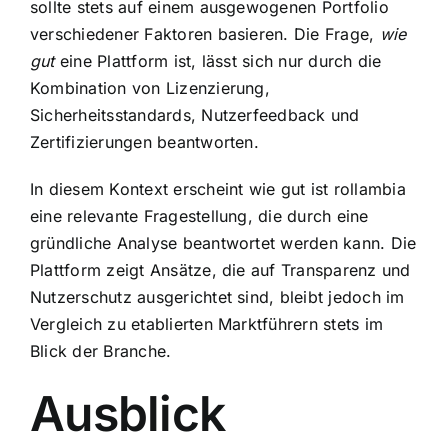
sollte stets auf einem ausgewogenen Portfolio
verschiedener Faktoren basieren. Die Frage,
wie
gut
eine Plattform ist, lässt sich nur durch die
Kombination von Lizenzierung,
Sicherheitsstandards, Nutzerfeedback und
Zertifizierungen beantworten.
In diesem Kontext erscheint wie gut ist rollambia
eine relevante Fragestellung, die durch eine
gründliche Analyse beantwortet werden kann. Die
Plattform zeigt Ansätze, die auf Transparenz und
Nutzerschutz ausgerichtet sind, bleibt jedoch im
Vergleich zu etablierten Marktführern stets im
Blick der Branche.
Ausblick