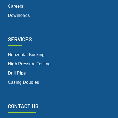
Careers
Downloads
SERVICES
Horizontal Bucking
High Pressure Testing
Drill Pipe
Casing Doubles
CONTACT US