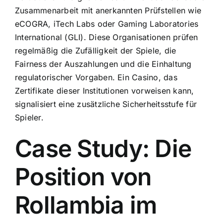
Zusammenarbeit mit anerkannten Prüfstellen wie
eCOGRA, iTech Labs oder Gaming Laboratories
International (GLI). Diese Organisationen prüfen
regelmäßig die Zufälligkeit der Spiele, die
Fairness der Auszahlungen und die Einhaltung
regulatorischer Vorgaben. Ein Casino, das
Zertifikate dieser Institutionen vorweisen kann,
signalisiert eine zusätzliche Sicherheitsstufe für
Spieler.
Case Study: Die
Position von
Rollambia im