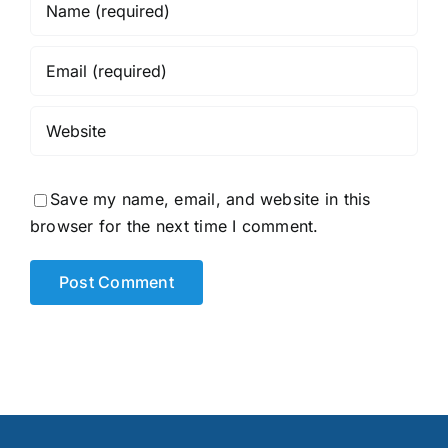
Save my name, email, and website in this
browser for the next time I comment.