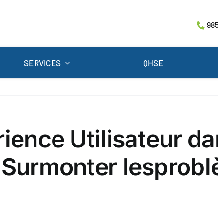
985
SERVICES
QHSE
rience Utilisateur d
: Surmonter lesprob