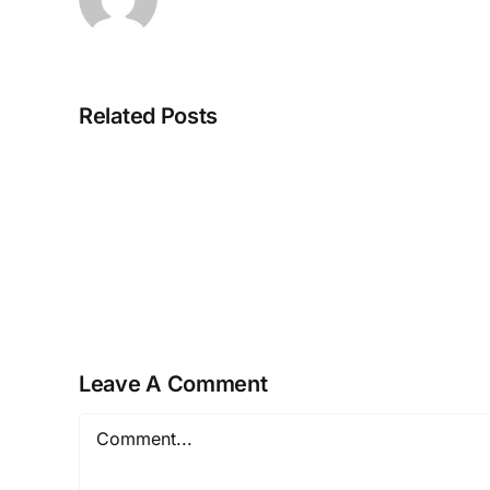
Related Posts
Strategien
zur
Maximierung
von
Willkommensangebo
in
Online-
Casinos
Leave A Comment
Comment