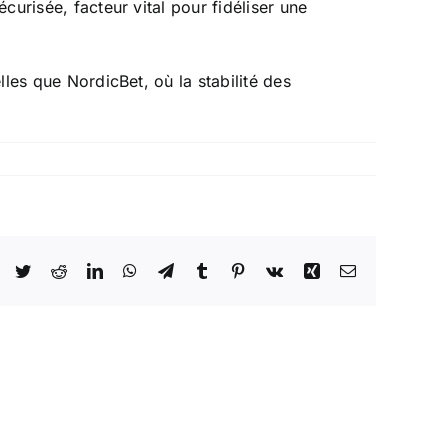
écurisée, facteur vital pour fidéliser une
lles que NordicBet, où la stabilité des
Facebook
Twitter
Reddit
LinkedIn
WhatsApp
Telegram
Tumblr
Pinterest
Vk
Xing
Email